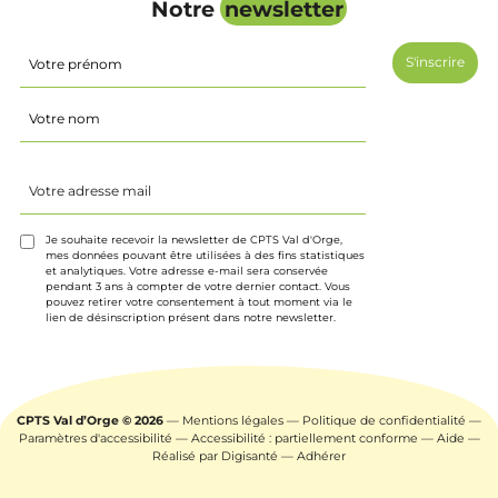
Notre
newsletter
Identité
(Nécessaire)
Prénom
Nom
Votre
adresse
mail
(Nécessaire)
Je souhaite recevoir la newsletter de CPTS Val d'Orge,
mes données pouvant être utilisées à des fins statistiques
et analytiques. Votre adresse e-mail sera conservée
pendant 3 ans à compter de votre dernier contact. Vous
pouvez retirer votre consentement à tout moment via le
lien de désinscription présent dans notre newsletter.
CPTS Val d’Orge © 2026
—
Mentions légales
—
Politique de confidentialité
—
Paramètres d'accessibilité
—
Accessibilité : partiellement conforme
—
Aide
—
Réalisé par
Digisanté
—
Adhérer