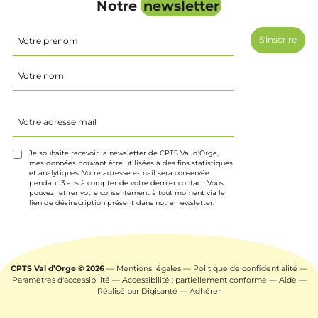
Notre
newsletter
Identité
(Nécessaire)
Prénom
Nom
Votre
adresse
mail
(Nécessaire)
Je souhaite recevoir la newsletter de CPTS Val d'Orge,
mes données pouvant être utilisées à des fins statistiques
et analytiques. Votre adresse e-mail sera conservée
pendant 3 ans à compter de votre dernier contact. Vous
pouvez retirer votre consentement à tout moment via le
lien de désinscription présent dans notre newsletter.
CPTS Val d’Orge © 2026
—
Mentions légales
—
Politique de confidentialité
—
Paramètres d'accessibilité
—
Accessibilité : partiellement conforme
—
Aide
—
Réalisé par
Digisanté
—
Adhérer