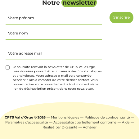
Notre
newsletter
Identité
(Nécessaire)
Prénom
Nom
Votre
adresse
mail
(Nécessaire)
Je souhaite recevoir la newsletter de CPTS Val d'Orge,
mes données pouvant être utilisées à des fins statistiques
et analytiques. Votre adresse e-mail sera conservée
pendant 3 ans à compter de votre dernier contact. Vous
pouvez retirer votre consentement à tout moment via le
lien de désinscription présent dans notre newsletter.
CPTS Val d’Orge © 2026
—
Mentions légales
—
Politique de confidentialité
—
Paramètres d'accessibilité
—
Accessibilité : partiellement conforme
—
Aide
—
Réalisé par
Digisanté
—
Adhérer