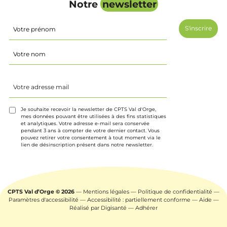
Notre
newsletter
Identité
(Nécessaire)
Prénom
Nom
Votre
adresse
mail
(Nécessaire)
Je souhaite recevoir la newsletter de CPTS Val d'Orge,
mes données pouvant être utilisées à des fins statistiques
et analytiques. Votre adresse e-mail sera conservée
pendant 3 ans à compter de votre dernier contact. Vous
pouvez retirer votre consentement à tout moment via le
lien de désinscription présent dans notre newsletter.
CPTS Val d’Orge © 2026
—
Mentions légales
—
Politique de confidentialité
—
Paramètres d'accessibilité
—
Accessibilité : partiellement conforme
—
Aide
—
Réalisé par
Digisanté
—
Adhérer