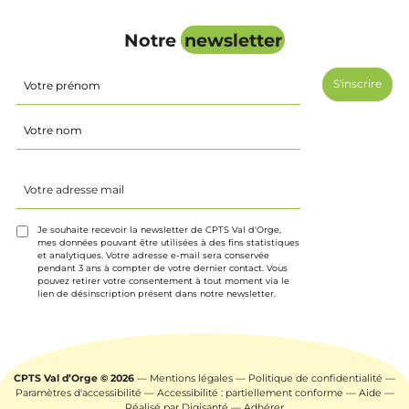
Notre
newsletter
Identité
(Nécessaire)
Prénom
Nom
Votre
adresse
mail
(Nécessaire)
Je souhaite recevoir la newsletter de CPTS Val d'Orge,
mes données pouvant être utilisées à des fins statistiques
et analytiques. Votre adresse e-mail sera conservée
pendant 3 ans à compter de votre dernier contact. Vous
pouvez retirer votre consentement à tout moment via le
lien de désinscription présent dans notre newsletter.
CPTS Val d’Orge © 2026
—
Mentions légales
—
Politique de confidentialité
—
Paramètres d'accessibilité
—
Accessibilité : partiellement conforme
—
Aide
—
Réalisé par
Digisanté
—
Adhérer