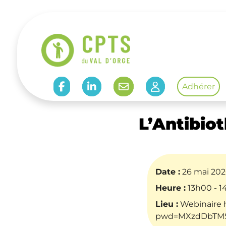
Accéder à Facebook de CPTS
Accéder à Linkedin de CPTS
Adhérer
Accueil
-
Évènements
-
L’Antibiothérapie #3 :
L’Antibiot
Date :
26 mai 20
Heure :
13h00 - 
Lieu :
Webinaire
pwd=MXzdDbTMS