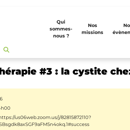
Qui
Nos
No
sommes-
missions
évène
nous ?
 la cystite chez l’homme
hérapie #3 : la cystite c
26
14h00
https://us06web.zoom.us/j/82815872110?
Bsgdk8axSGF9aFM5n4okq.1#success