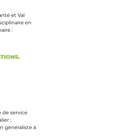
nté et Val
ciplinaire en
aire :
TIONS.
e de service
ier ;
n généraliste à