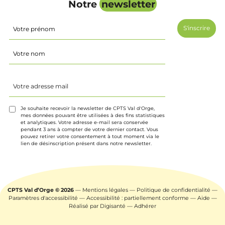
Notre
newsletter
Identité
(Nécessaire)
Prénom
Nom
Votre
adresse
mail
(Nécessaire)
Je souhaite recevoir la newsletter de CPTS Val d'Orge,
mes données pouvant être utilisées à des fins statistiques
et analytiques. Votre adresse e-mail sera conservée
pendant 3 ans à compter de votre dernier contact. Vous
pouvez retirer votre consentement à tout moment via le
lien de désinscription présent dans notre newsletter.
CPTS Val d’Orge © 2026
—
Mentions légales
—
Politique de confidentialité
—
Paramètres d'accessibilité
—
Accessibilité : partiellement conforme
—
Aide
—
Réalisé par
Digisanté
—
Adhérer