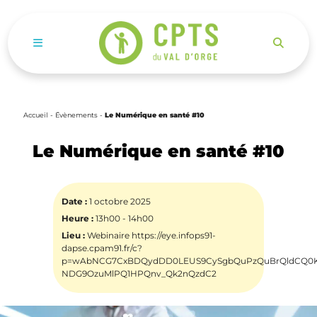
Ouvrir le menu de navigation mobile
Accueil
-
Évènements
-
Le Numérique en santé #10
Le Numérique en santé #10
Date :
1 octobre 2025
Heure :
13h00 - 14h00
Lieu :
Webinaire
https://eye.infops91-
dapse.cpam91.fr/c?
p=wAbNCG7CxBDQydDD0LEUS9CySgbQuPzQuBrQldCQ0KB
NDG9OzuMlPQ1HPQnv_Qk2nQzdC2