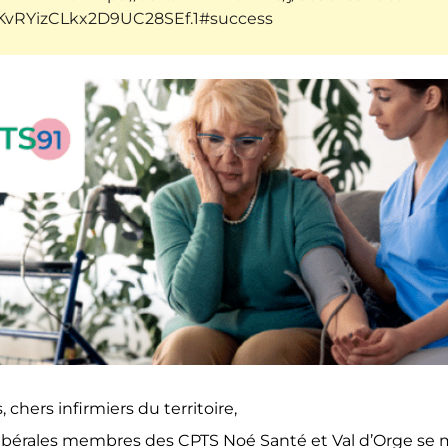
KvRYizCLkx2D9UC28SEf.1#success
 chers infirmiers du territoire,
libérales membres des CPTS Noé Santé et Val d’Orge se 