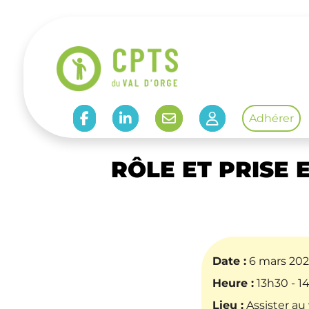
Accéder à Facebook de CPTS
Accéder à Linkedin de CPTS
Adhérer
Accueil
-
Évènements
-
RÔLE ET PRISE EN C
RÔLE ET PRISE 
Date :
6 mars 20
Heure :
13h30 - 1
Lieu :
Assister au