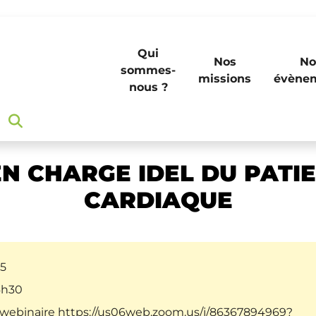
Qui
Nos
No
sommes-
missions
évène
nous ?
HARGE IDEL DU PATIENT INSUFFISANT CARDIAQUE
EN CHARGE IDEL DU PATI
CARDIAQUE
25
4h30
 webinaire
https://us06web.zoom.us/j/86367894969?