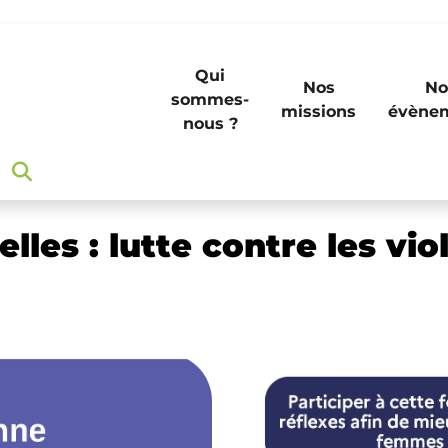
Qui
Nos
No
sommes-
missions
évène
nous ?
 : lutte contre les violences conjugales
lles : lutte contre les vi