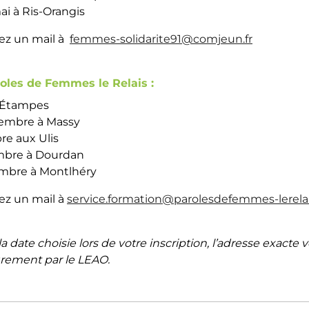
ai à Ris-Orangis
vez un mail à
femmes-solidarite91@comjeun.fr
oles de Femmes le Relais :
à Étampes
tembre à Massy
re aux Ulis
mbre à Dourdan
embre à Montlhéry
vez un mail à
service.formation@
parolesdefemmes-lerelai
a date choisie lors de votre inscription, l’adresse exacte 
urement par le LEAO.