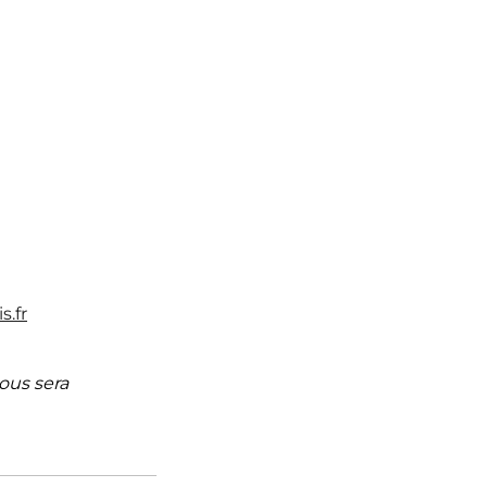
s.fr
vous sera