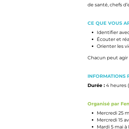
de santé, chefs d
CE QUE VOUS A
Identifier ave
Écouter et ré
Orienter les v
Chacun peut agir 
INFORMATIONS P
Durée :
4 heures (
O
rganisé par Fem
Mercredi 25 m
Mercredi 15 av
Mardi 5 mai à